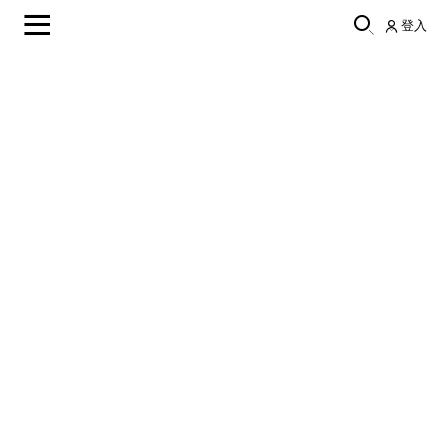
登入
Sales
#COLLABORATION
LAURASTAR BY BOSS
聯名系列
IZZI PLUS蒸氣消毒掛熨機，將先進創新和經典優雅
融為一體，助您在任何場合都能展現非凡形象。
發現更多
時尚有型從這裏開始
LAURASTAR先進的DMS超微細乾蒸氣技術提
供了理想的解決方案，無論是保持西裝筆挺