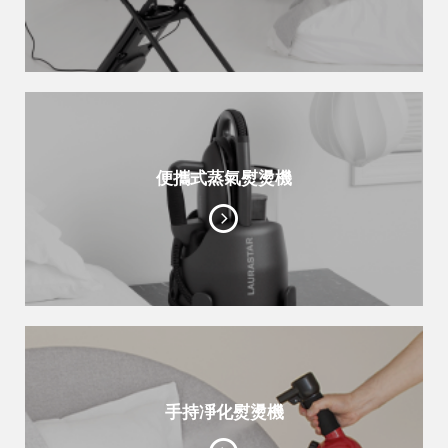
便攜式蒸氣熨燙機
手持凈化熨燙機